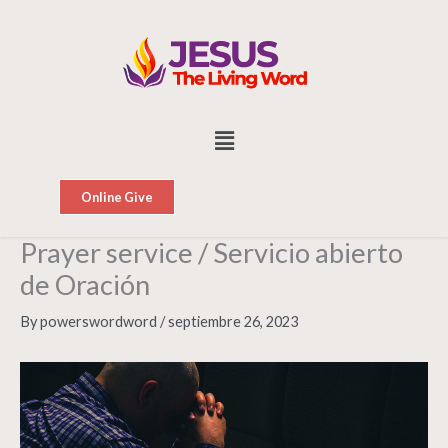
Skip
to
content
Menu
Online Give
Prayer service / Servicio abierto
de Oración
By
powerswordword
/
septiembre 26, 2023