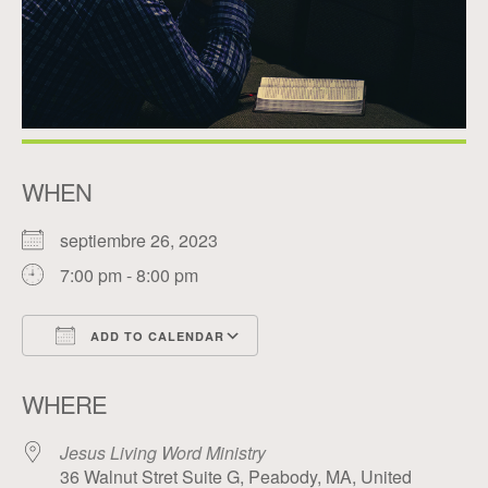
WHEN
septiembre 26, 2023
7:00 pm - 8:00 pm
ADD TO CALENDAR
Download ICS
Google Calendar
WHERE
Jesus Living Word Ministry
36 Walnut Stret Suite G, Peabody, MA, United