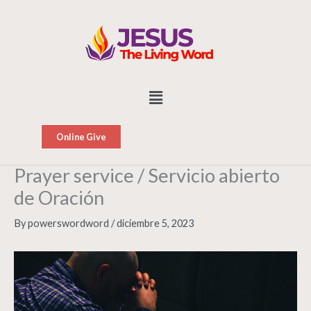
Skip
to
content
Menu
Online Give
Prayer service / Servicio abierto
de Oración
By
powerswordword
/
diciembre 5, 2023