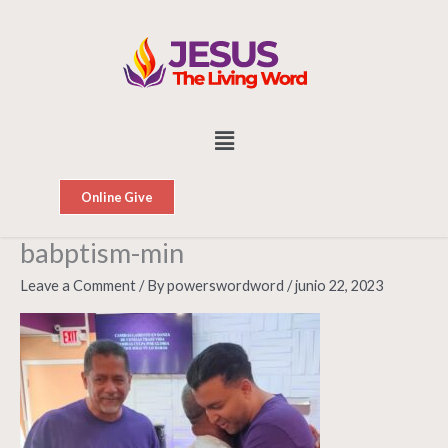
Skip
to
content
Menu
Online Give
babptism-min
Leave a Comment
/ By
powerswordword
/
junio 22, 2023