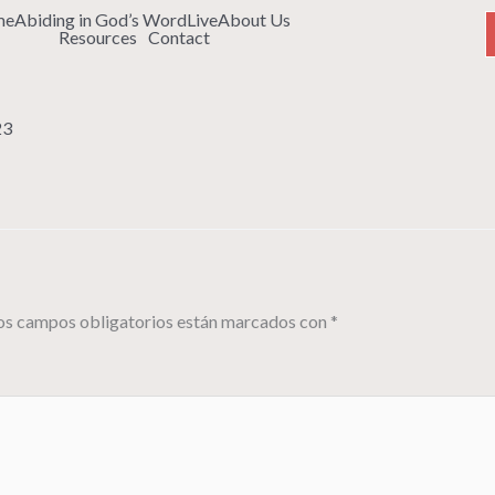
me
Abiding in God’s Word
Live
About Us
Resources
Contact
23
os campos obligatorios están marcados con
*