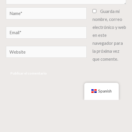
Name*
Guarda mi
nombre, correo
electrónico y web
Email*
en este
navegador para
Website
la próxima vez
que comente.
Spanish
Copyright © 2026 Jesus The Living Word Ministries. Designed by
John