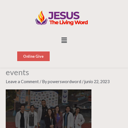
Skip
to
content
Menu
Online Give
events
Leave a Comment
/ By
powerswordword
/
junio 22, 2023