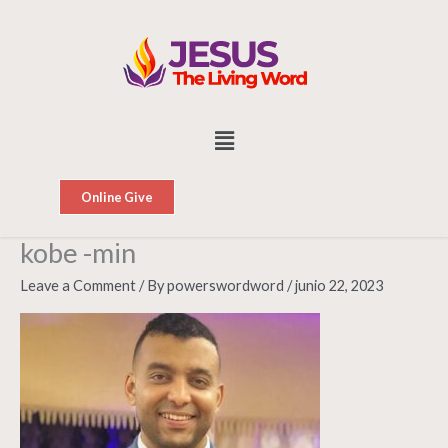
Skip
to
content
Menu
Online Give
kobe -min
Leave a Comment
/ By
powerswordword
/
junio 22, 2023