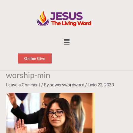
Skip
to
content
Menu
Online Give
worship-min
Leave a Comment
/ By
powerswordword
/
junio 22, 2023