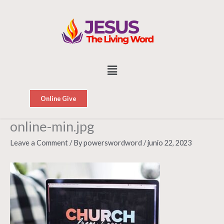
Skip
to
content
Menu
Online Give
online-min.jpg
Leave a Comment
/ By
powerswordword
/
junio 22, 2023